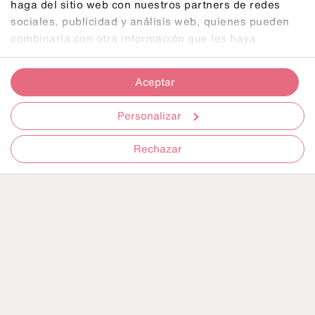
haga del sitio web con nuestros partners de redes
sociales, publicidad y análisis web, quienes pueden
IMSERSO travel
combinarla con otra información que les haya
proporcionado o que hayan recopilado a partir del uso
insurance
que haya hecho de sus servicios.
Aceptar
Personalizar
All the information about your travel assistance
insurance
Rechazar
Types of Incidents