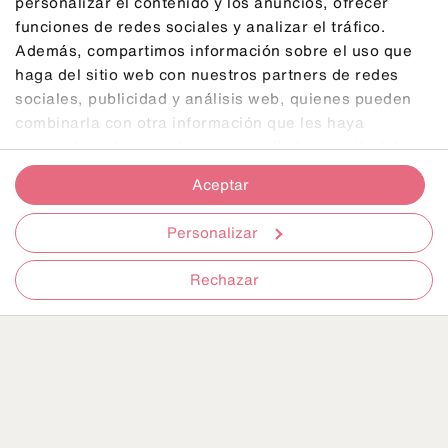
personalizar el contenido y los anuncios, ofrecer
funciones de redes sociales y analizar el tráfico.
Además, compartimos información sobre el uso que
Programa Mundicolor
haga del sitio web con nuestros partners de redes
sociales, publicidad y análisis web, quienes pueden
IMSERSO seguro
combinarla con otra información que les haya
proporcionado o que hayan recopilado a partir del uso
de viagem
que haya hecho de sus servicios.
Aceptar
Personalizar
Todas as informações sobre o seu seguro de
assistência em viagem
Rechazar