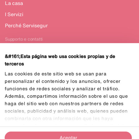
La casa
I Servizi
Perché Servisegur
Supporto e contatti
Contatto con noi
&#161;Esta página web usa cookies propias y de
terceros
Spagnolo
Las cookies de este sitio web se usan para
personalizar el contenido y los anuncios, ofrecer
funciones de redes sociales y analizar el tráfico.
Además, compartimos información sobre el uso que
haga del sitio web con nuestros partners de redes
sociales, publicidad y análisis web, quienes pueden
Informativa sulla privacy
combinarla con otra información que les haya
Esclusione di responsabilità
proporcionado o que hayan recopilado a partir del uso
Politica sui cookie
que haya hecho de sus servicios.
Aceptar