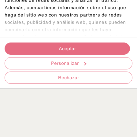
Además, compartimos información sobre el uso que
haga del sitio web con nuestros partners de redes
sociales, publicidad y análisis web, quienes pueden
Seguros para viaje
combinarla con otra información que les haya
proporcionado o que hayan recopilado a partir del uso
de Mundosenior
que haya hecho de sus servicios.
Aceptar
Personalizar
Toda la información sobre su seguro de
asistencia en viaje
Rechazar
Tipos de incidentes
Viaje seguro ante